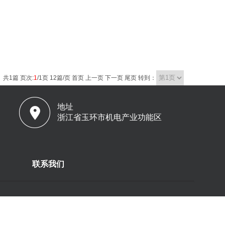
共
1
篇 页次:
1
/
1
页
12
篇/页
首页
上一页
下一页
尾页
转到：
地址
浙江省玉环市机电产业功能区
联系我们