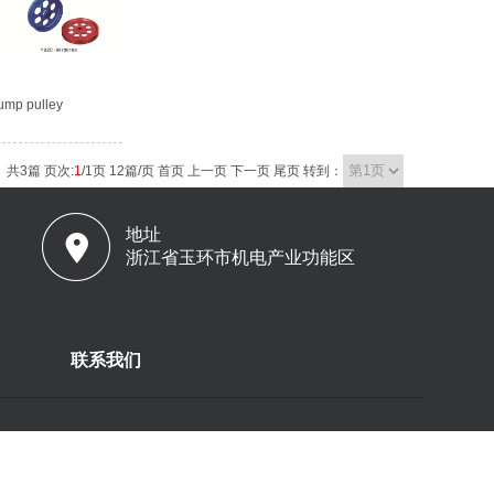
ump pulley
共
3
篇 页次:
1
/
1
页
12
篇/页
首页
上一页
下一页
尾页
转到：
地址
浙江省玉环市机电产业功能区
联系我们