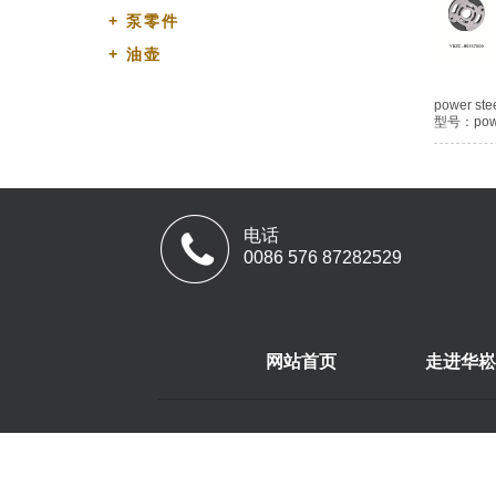
+
泵零件
+
油壶
power ste
型号：power
电话
0086 576 87282529
网站首页
走进华崧