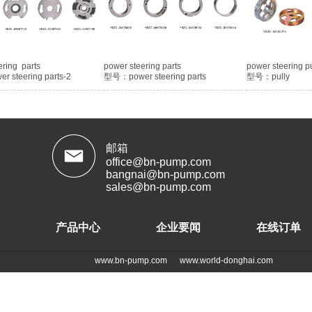
ering parts
power steering parts
power steering p
 steering parts-2
型号：power steering parts
型号：pully
邮箱
office@bn-pump.com
bangnai@bn-pump.com
sales@bn-pump.com
产品中心
企业要闻
在线订单
www.bn-pump.com
www.world-donghai.com