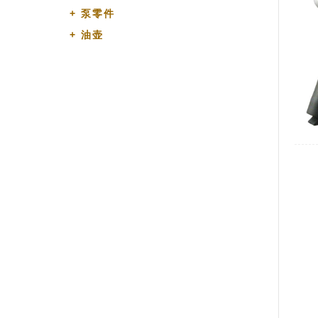
+
泵零件
+
油壶