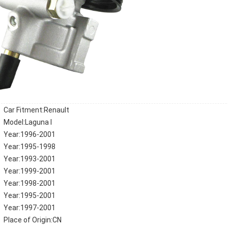
Car Fitment:Renault
Model:Laguna I
Year:1996-2001
Year:1995-1998
Year:1993-2001
Year:1999-2001
Year:1998-2001
Year:1995-2001
Year:1997-2001
Place of Origin:CN