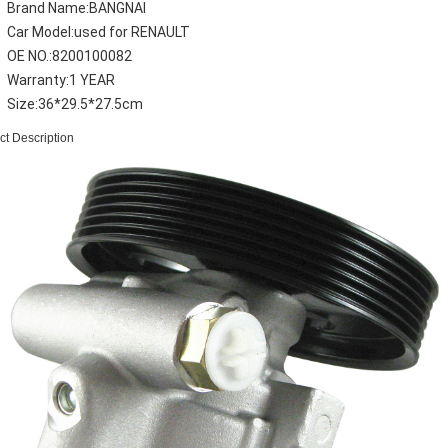
Brand Name:BANGNAI
Car Model:used for RENAULT
OE NO.:8200100082
Warranty:1 YEAR
Size:36*29.5*27.5cm
ct Description