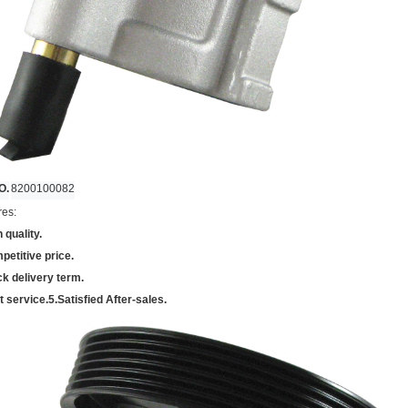
O.
8200100082
res:
 quality.
petitive price.
ck delivery term.
t service.5.Satisfied After-sales.