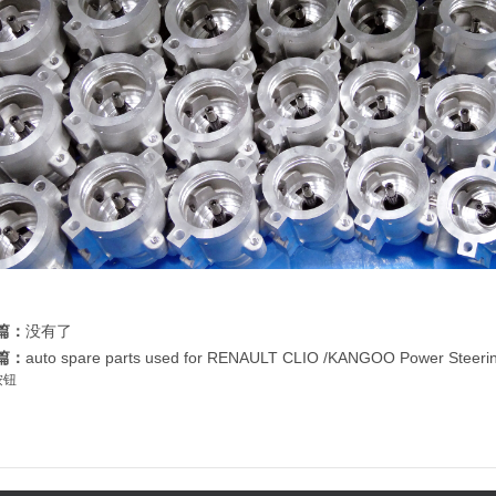
篇：
没有了
篇：
auto spare parts used for RENAULT CLIO /KANGOO Power Steer
按钮