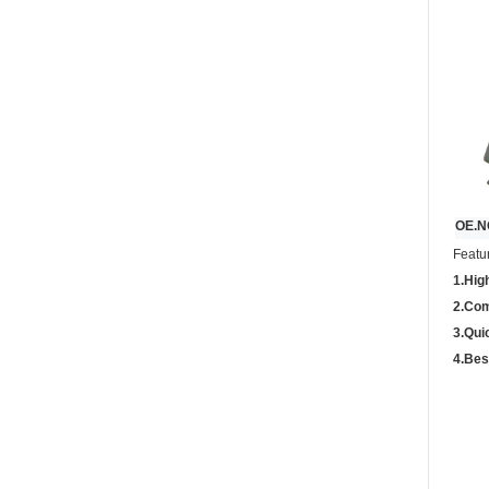
OE.N
Featu
1.High
2.Com
3.Qui
4.Bes